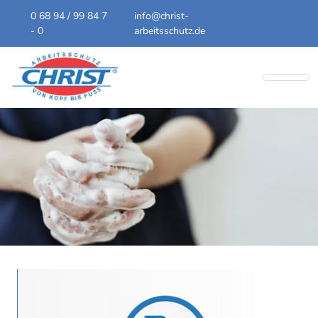
0 68 94 / 99 84 7
info@christ-
- 0
arbeitsschutz.de