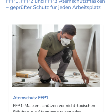
FFP1, FFP2 und FFP3 Atemschutzmasken
– geprüfter Schutz für jeden Arbeitsplatz
Atemschutz FFP1
FFP1-Masken schützen vor nicht-toxischen
Stäuben, die Atemwege reizen oder