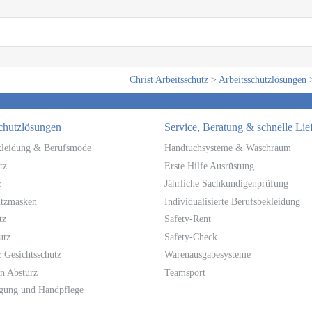
Christ Arbeitsschutz
>
Arbeitsschutzlösungen
chutzlösungen
Service, Beratung & schnelle Lie
kleidung & Berufsmode
Handtuchsysteme & Waschraum
tz
Erste Hilfe Ausrüstung
z
Jährliche Sachkundigenprüfung
tzmasken
Individualisierte Berufsbekleidung
tz
Safety-Rent
utz
Safety-Check
 Gesichtsschutz
Warenausgabesysteme
n Absturz
Teamsport
igung und Handpflege