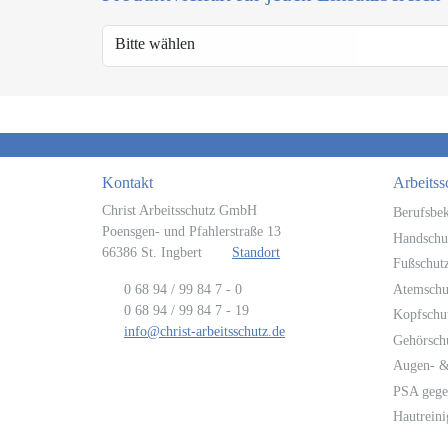
Bitte wählen
Kontakt
Arbeitss
Christ Arbeitsschutz GmbH
Berufsbe
Poensgen- und Pfahlerstraße 13
Handschu
66386 St. Ingbert
Standort
Fußschut
0 68 94 / 99 84 7 - 0
Atemschu
0 68 94 / 99 84 7 - 19
Kopfschu
info@christ-arbeitsschutz.de
Gehörsch
Augen- &
PSA gege
Hautrein