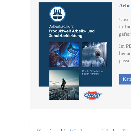
Arbe
Unse
in
In
gefer
Im
PD
herun
passe
Kat