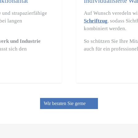
tionalität
Individualisierte W
 und strapazierfähige
Auf Wunsch veredeln wi
bei langen
Schriftzug
, sodass Sich
kombiniert werden.
erk und Industrie
So schützen Sie Ihre Mit
asst sich den
auch für ein professionel
Wir beraten Sie gerne