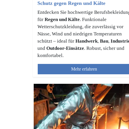
Schutz gegen Regen und Kälte
Entdecken Sie hochwertige Berufsbekleidun
für
Regen und Kälte
. Funktionale
Wetterschutzkleidung, die zuverlässig vor
Nässe, Wind und niedrigen Temperaturen
schützt – ideal für
Handwerk
,
Bau
,
Industri
und
Outdoor-Einsätze
. Robust, sicher und
komfortabel.
Mehr erfahren