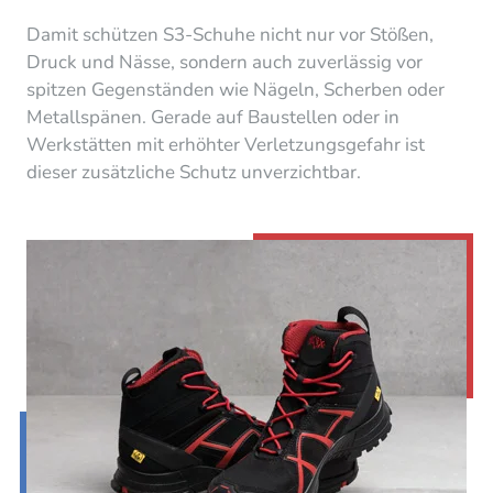
Damit schützen S3-Schuhe nicht nur vor Stößen,
Druck und Nässe, sondern auch zuverlässig vor
spitzen Gegenständen wie Nägeln, Scherben oder
Metallspänen. Gerade auf Baustellen oder in
Werkstätten mit erhöhter Verletzungsgefahr ist
dieser zusätzliche Schutz unverzichtbar.