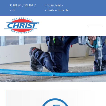
0 68 94 / 99 84 7
info@christ-
- 0
arbeitsschutz.de